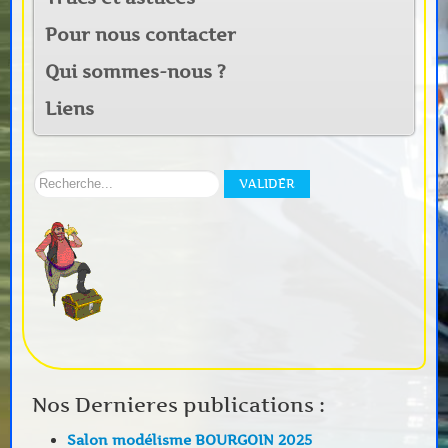
Pour nous contacter
Qui sommes-nous ?
Liens
Rechercher
VALIDER
sur
notre
site:
Nos Dernieres publications :
Salon modélisme BOURGOIN 2025