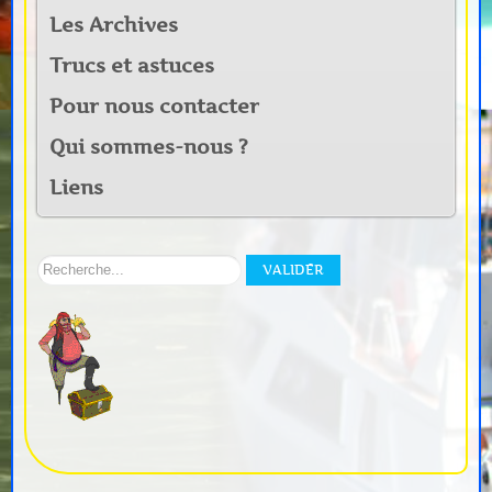
Les Archives
Trucs et astuces
Pour nous contacter
Qui sommes-nous ?
Liens
Rechercher
VALIDER
sur
notre
site: