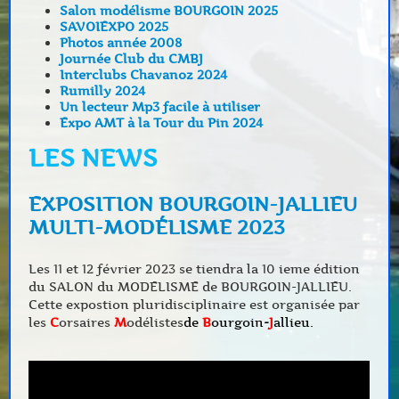
Salon modélisme BOURGOIN 2025
SAVOIEXPO 2025
Photos année 2008
Journée Club du CMBJ
Interclubs Chavanoz 2024
Rumilly 2024
Un lecteur Mp3 facile à utiliser
Expo AMT à la Tour du Pin 2024
LES NEWS
EXPOSITION BOURGOIN-JALLIEU
MULTI-MODÉLISME 2023
Les 11 et 12 février 2023 se tiendra la 10 ieme édition
du SALON du MODELISME de BOURGOIN-JALLIEU.
Cette expostion pluridisciplinaire est organisée par
les
C
orsaires
M
odélistes
de
B
ourgoin
-
J
allieu.