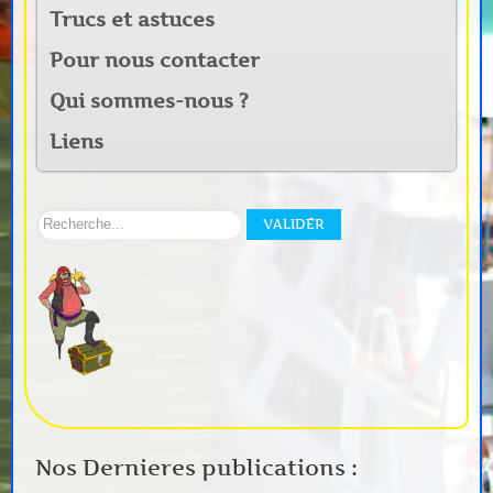
Trucs et astuces
Pour nous contacter
Qui sommes-nous ?
Liens
Rechercher
VALIDER
sur
notre
site:
Nos Dernieres publications :