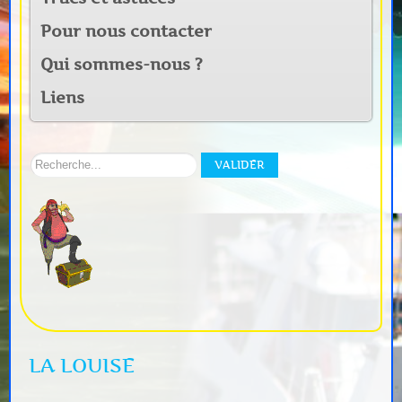
Pour nous contacter
Qui sommes-nous ?
Liens
Rechercher
VALIDER
sur
notre
site:
LA LOUISE