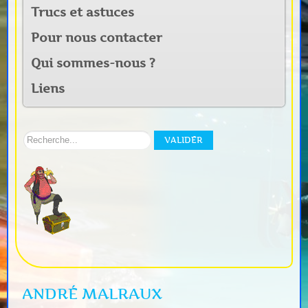
Trucs et astuces
Pour nous contacter
Qui sommes-nous ?
Liens
Rechercher
VALIDER
sur
notre
site:
ANDRÉ MALRAUX