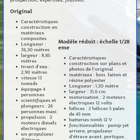
prospection, expertises, fouilles).
Original
Caractéristiques
construction en
matériaux
composites
Modèle réduit : échelle 1/28
Longueur :
eme
36,30 mètres
largeur : 8,85
Caractéristiques
mètres
construction sur plans et
tirant d'eau :
photos de l'original
2,90 mètres
matériaux : bois laiton et
vitesse 13
résine polyester
noeuds
Longueur : 1,30 mètre
équipage 4
largeur : 31,6 cm
personnes
motorisation : 2 moteurs
scientifiques et
électriques 12 volts
plongeurs : 26
hélices : 2 hélices 5 pales
personnes maxi
de 45 mm
propulsion : 2
batteries nimh 12 V
moteurs diesels
fonctionnalités : pump-jet
électriques
arriere, propulseur
un propulseur
d'étrave avant, portique,
d'étrave