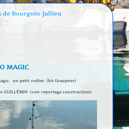
s de Bourgoin-Jallieu
O MAGIC
gic un petit voilier (kit Graupner)
re GUILLEMIN (voir reportage construction)