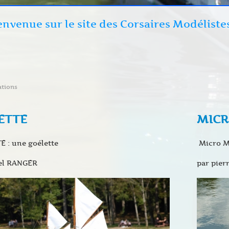
envenue sur le site des Corsaires Modéliste
ations
ETTE
MICR
 : une goélette
Micro Ma
el RANGER
par pier