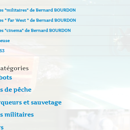
es "militaires" de Bernard BOURDON
es " Far West " de Bernard BOURDON
nes "cinema" de Bernard BOURDON
deuse
53
atégories
bots
s de pêche
queurs et sauvetage
s militaires
rs