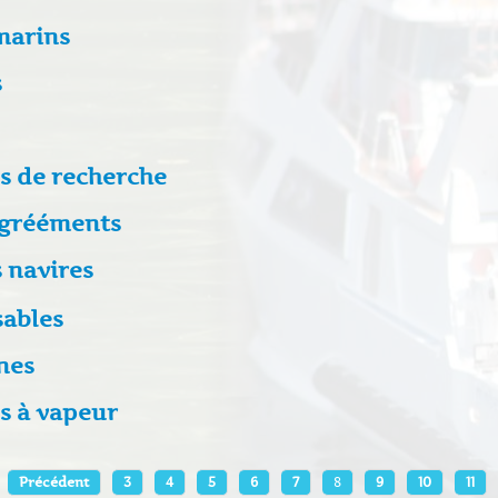
marins
s
s de recherche
 grééments
 navires
sables
nes
s à vapeur
Précédent
3
4
5
6
7
8
9
10
11