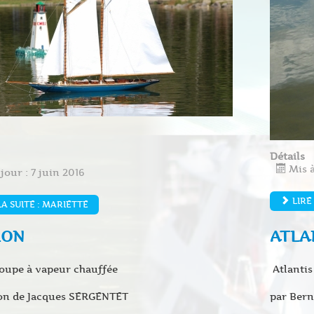
Détails
Mis 
jour : 7 juin 2016
LIRE
LA SUITE : MARIETTE
ION
ATLA
oupe à vapeur chauffée
Atlantis 
on de Jacques SERGENTET
par Ber