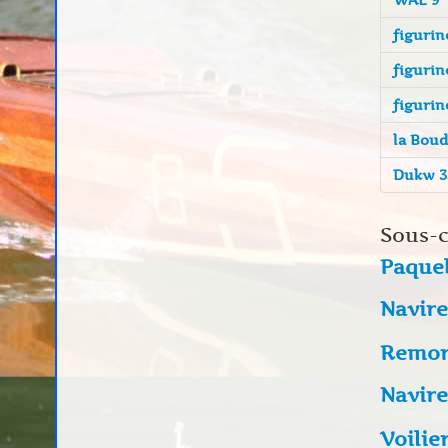
figurin
figurin
figuri
la Bou
Dukw 3
Sous-c
Paque
Navire
Remor
Navire
Voilie