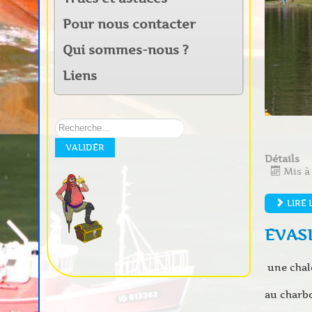
Pour nous contacter
Qui sommes-nous ?
Liens
Rechercher
sur
VALIDER
notre
Détails
site:
Mis à 
LIRE 
EVAS
une chal
au charb